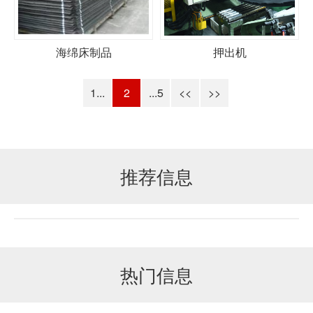
海绵床制品
押出机
1...
2
...5
<<
>>
推荐信息
热门信息