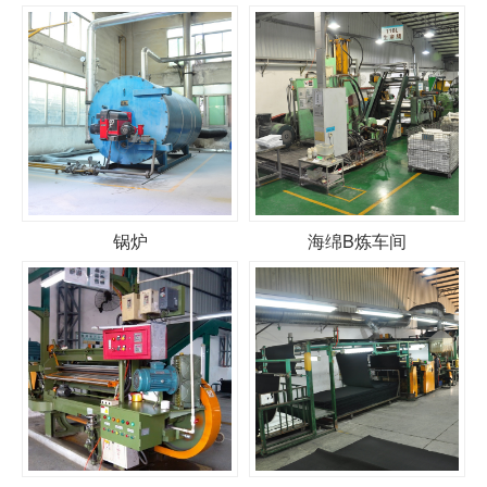
锅炉
海绵B炼车间