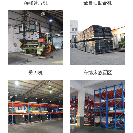
海绵劈片机
全自动贴合机
劈刀机
海绵床放置区