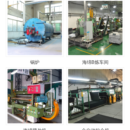
锅炉
海绵B炼车间