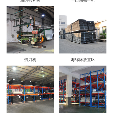
海绵劈片机
全自动贴合机
劈刀机
海绵床放置区