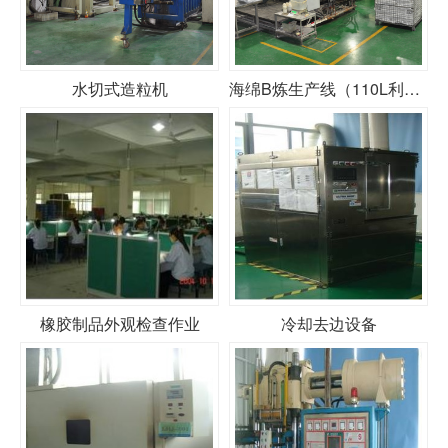
水切式造粒机
海绵B炼生产线（110L利拿机&250押出机&22寸开炼机）
橡胶制品外观检查作业
冷却去边设备