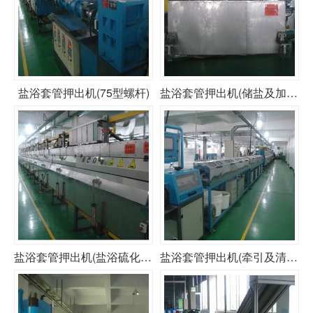
盐浴套管押出机(75型螺杆)
盐浴套管押出机(储盐及加热罐)
盐浴套管押出机(盐浴硫化段)
盐浴套管押出机(牵引及清洗段)