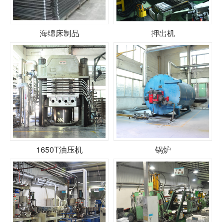
海绵床制品
押出机
1650T油压机
锅炉