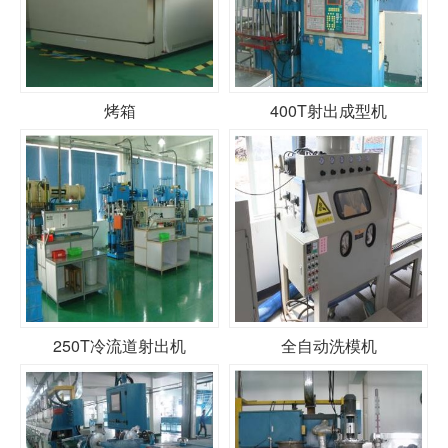
烤箱
400T射出成型机
250T冷流道射出机
全自动洗模机